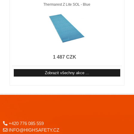
Thermarest Z Lite SOL - Blue
1 487 CZK
Zobrazit všechny akce ...
+420 776 085 559
INFO@HIGHSAFETY.CZ