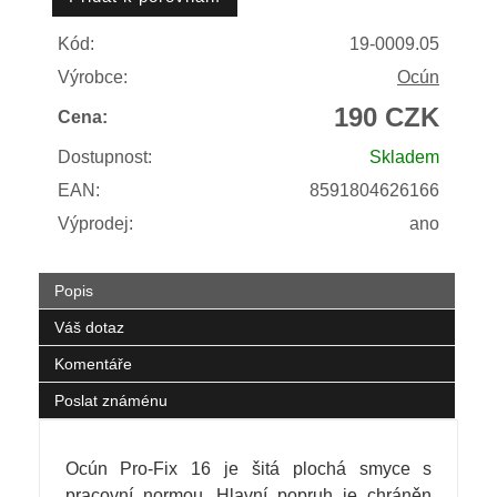
Kód:
19-0009.05
Výrobce:
Ocún
190 CZK
Cena:
Dostupnost:
Skladem
EAN:
8591804626166
Výprodej:
ano
Popis
Váš dotaz
Komentáře
Poslat známénu
Ocún Pro-Fix 16 je šitá plochá smyce s
pracovní normou. Hlavní popruh je chráněn