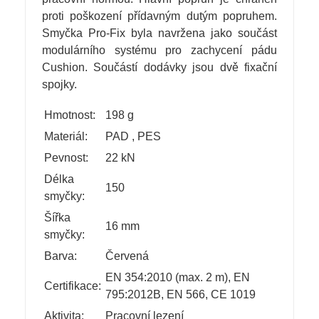
proti poškození přídavným dutým popruhem.
Smyčka Pro-Fix byla navržena jako součást
modulárního systému pro zachycení pádu
Cushion. Součástí dodávky jsou dvě fixační
spojky.
Hmotnost:
198 g
Materiál:
PAD
,
PES
Pevnost:
22 kN
Délka
150
smyčky:
Šířka
16 mm
smyčky:
Barva:
Červená
EN 354:2010 (max. 2 m), EN
Certifikace:
795:2012B, EN 566, CE 1019
Aktivita:
Pracovní lezení