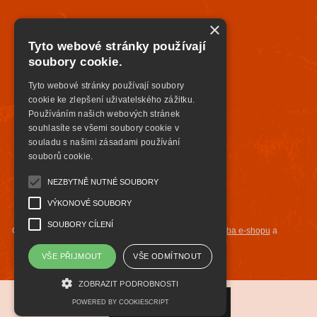
×
Tyto webové stránky používají
soubory cookie.
Tyto webové stránky používají soubory
cookie ke zlepšení uživatelského zážitku.
Používáním našich webových stránek
souhlasíte se všemi soubory cookie v
souladu s našimi zásadami používání
souborů cookie.
NEZBYTNĚ NUTNÉ SOUBORY
VÝKONOVÉ SOUBORY
SOUBORY CÍLENÍ
Copyright ©
highsafety.cz
,
provozováno na systému
tvorba e-shopu
a
pronájem e-shopu
Shop5.cz
VŠE PŘIJMOUT
VŠE ODMÍTNOUT
ZOBRAZIT PODROBNOSTI
POWERED BY COOKIESCRIPT