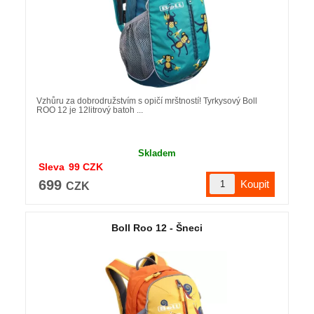
Vzhůru za dobrodružstvím s opičí mrštností! Tyrkysový Boll
ROO 12 je 12litrový batoh ...
Skladem
Sleva
99
CZK
699
CZK
Boll Roo 12 - Šneci