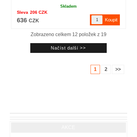
Skladem
Sleva
206
CZK
636
CZK
Zobrazeno celkem
12
položek z
19
1
2
>>
AKCE