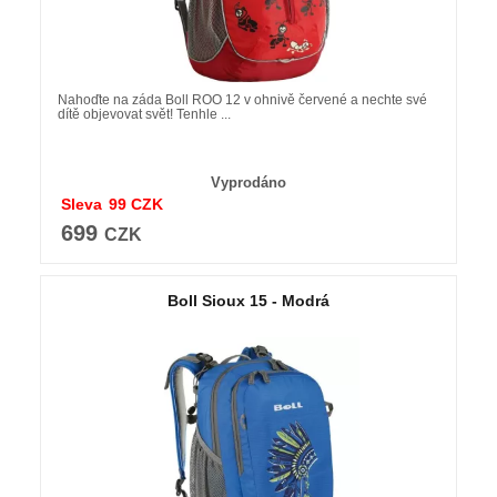
Nahoďte na záda Boll ROO 12 v ohnivě červené a nechte své
dítě objevovat svět! Tenhle ...
Vyprodáno
Sleva
99
CZK
699
CZK
Boll Sioux 15 - Modrá