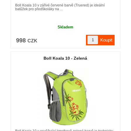
Boll Koala 10 v zářivé červené barvě (Truered) je ideální
batůžek pro předškoláky na ...
Skladem
998
CZK
Boll Koala 10 - Zelená
Boll Koala 10 v osvěžující limetkově zelené barvě je technicky