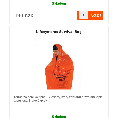
Skladem
190
CZK
Lifesystems Survival Bag
Termoizolační vak pro 1-2 osoby, který zabraňuje ztrátám tepla
a poslouží i jako úkryt v ...
Skladem