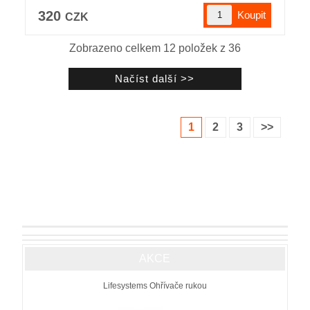
320
CZK
Zobrazeno celkem
12
položek z
36
1
2
3
>>
AKCE
Lifesystems Ohřívače rukou