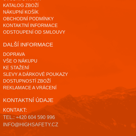
KATALOG ZBOŽÍ
NÁKUPNÍ KOŠÍK
OBCHODNÍ PODMÍNKY
KONTAKTNÍ INFORMACE
ODSTOUPENÍ OD SMLOUVY
DALŠÍ INFORMACE
DOPRAVA
VŠE O NÁKUPU
KE STAŽENÍ
SLEVY A DÁRKOVÉ POUKAZY
DOSTUPNOSTÍ ZBOŽÍ
REKLAMACE A VRÁCENÍ
KONTAKTNÍ ÚDAJE
KONTAKT:
TEL.: +420 604 590 996
INFO@HIGHSAFETY.CZ