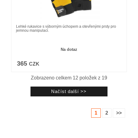
Lehké rukavice s výborným úchopem a otevřenými prsty pro
jemnou manipulaci.
Na dotaz
365
CZK
Zobrazeno celkem
12
položek z
19
1
2
>>