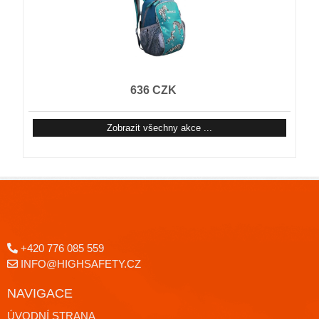
636 CZK
Zobrazit všechny akce ...
+420 776 085 559
INFO@HIGHSAFETY.CZ
NAVIGACE
ÚVODNÍ STRANA