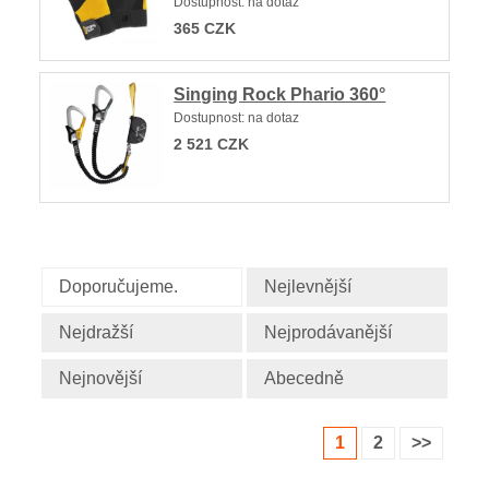
Dostupnost:
na dotaz
365
CZK
Singing Rock Phario 360°
Dostupnost:
na dotaz
2 521
CZK
Doporučujeme.
Nejlevnější
Nejdražší
Nejprodávanější
Nejnovější
Abecedně
1
2
>>