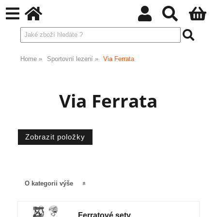
Home
Sportovní lezení
Via Ferrata
Via Ferrata
O kategorii výše
Ferratové sety