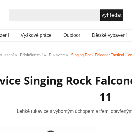
ezení
Výškové práce
Outdoor
Dětské vybavení
í lezení
Příslušenství
Rukavice
Singing Rock Falconer Tactical - Ve
ice Singing Rock Falcone
11
Lehké rukavice s výborným úchopem a třemi otevřenými