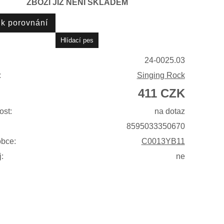
ZBOŽÍ JIŽ NENÍ SKLADEM
24-0025.03
:
Singing Rock
411 CZK
ost:
na dotaz
8595033350670
obce:
C0013YB11
:
ne