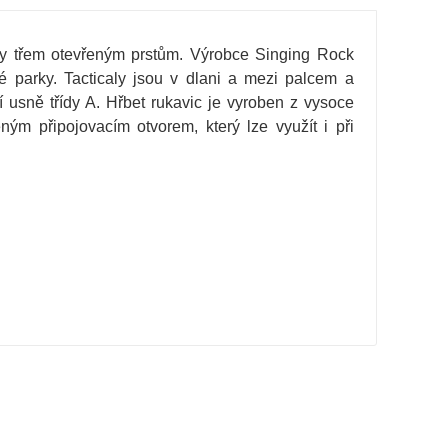
ky třem otevřeným prstům. Výrobce Singing Rock
vé parky. Tacticaly jsou v dlani a mezi palcem a
usně třídy A. Hřbet rukavic je vyroben z vysoce
m připojovacím otvorem, který lze využít i při