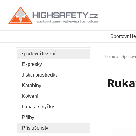
Sportovní l
Sportovní lezení
Home
Sportovn
Expresky
Jistící prostředky
Rukav
Karabiny
Kotvení
Lana a smyčky
Přilby
Příslušenství