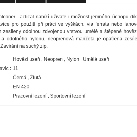
lconer Tactical nabízí uživateli možnost jemného úchopu dí
avice pro použití při práci ve výškách, via ferrata nebo lano
zesíleny odolnou zdvojenou vrstvou umělé a štěpené hovězí 
a odolného nylonu, neoprenová manžeta je opatřena zesílený
Zavírání na suchý zip.
Hovězí useň
,
Neopren
,
Nylon
,
Umělá useň
avic :
11
Černá
,
Źlutá
EN 420
Pracovní lezení
,
Sportovní lezení