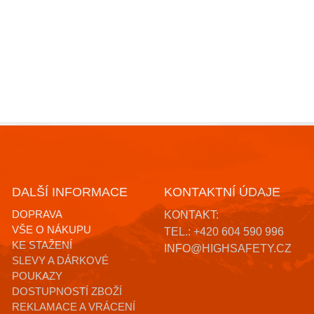
DALŠÍ INFORMACE
KONTAKTNÍ ÚDAJE
DOPRAVA
KONTAKT:
VŠE O NÁKUPU
TEL.: +420 604 590 996
KE STAŽENÍ
INFO@HIGHSAFETY.CZ
SLEVY A DÁRKOVÉ
POUKAZY
DOSTUPNOSTÍ ZBOŽÍ
REKLAMACE A VRÁCENÍ