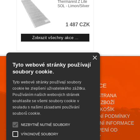
Thermarest Z Lite
SOL - Limon/Silver
1 487 CZK
Zobrazit všechny akce ...
×
Tyto webové stránky používají
soubory cookie.
Tyto webové stránky používají soubory
NAVIGACE
+420 776 085 559
cookie ke zlepšení uživatelského zážitku.
INFO@HIGHSAFETY.CZ
Používáním našich webových stránek
ÚVODNÍ STRANA
souhlasíte se všemi soubory cookie v
KATALOG ZBOŽÍ
souladu s našimi zásadami používání
NÁKUPNÍ KOŠÍK
souborů cookie.
OBCHODNÍ PODMÍNKY
KONTAKTNÍ INFORMACE
NEZBYTNĚ NUTNÉ SOUBORY
ODSTOUPENÍ OD
VÝKONOVÉ SOUBORY
SMLOUVY