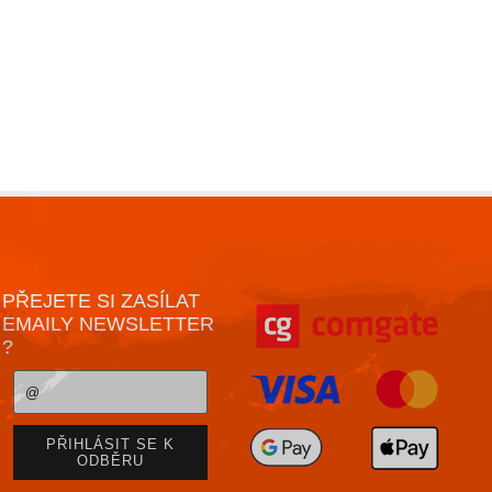
PŘEJETE SI ZASÍLAT
EMAILY NEWSLETTER
?