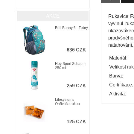
AKCE
Rukavice Fa
vyvinul ruk
Boll Bunny 6 - Zebry
ukazovákem 
prodyšného 
natahování. 
636 CZK
Materiál:
Hey Sport Schaum
Velikost ruk
250 ml
Barva:
Certifikace:
259 CZK
Aktivita:
Lifesystems
Ohřívače rukou
125 CZK