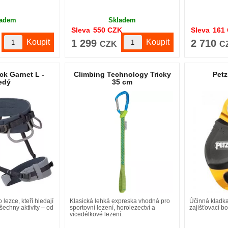
ladem
Skladem
Sleva
550
CZK
Sleva
161
1 299
2 710
CZK
C
ck Garnet L -
Climbing Technology Tricky
Petz
edý
35 cm
 lezce, kteří hledají
Klasická lehká expreska vhodná pro
Účinná kladka
šechny aktivity – od
sportovní lezení, horolezectví a
zajišťovací bo
vícedélkové lezení.