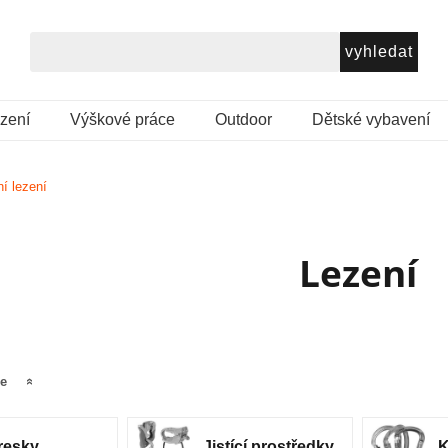
ezení
Výškové práce
Outdoor
Dětské vybavení
í lezení
Lezení
še
resky
Jistící prostředky
K