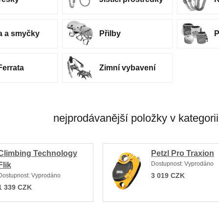
a a smyčky
Přilby
P
Ferrata
Zimní vybavení
nejprodávanější položky v kategorii
Climbing Technology
Petzl Pro Traxion
Dostupnost:
Vyprodáno
Flik
3 019
CZK
Dostupnost:
Vyprodáno
1 339
CZK