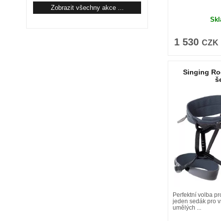
Zobrazit všechny akce ...
Sk
1 530
CZK
Singing Ro
š
Perfektní volba pro
jeden sedák pro v
umělých ...