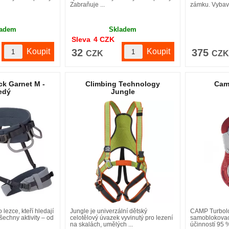
Zabraňuje ...
zámku. Vybav
ladem
Skladem
Sleva
4
CZK
32
375
CZK
CZ
ck Garnet M -
Climbing Technology
Cam
edý
Jungle
 lezce, kteří hledají
Jungle je univerzální dětský
CAMP Turbolo
šechny aktivity – od
celotělový úvazek vyvinutý pro lezení
samoblokovací
na skalách, umělých ...
účinností 95 % 