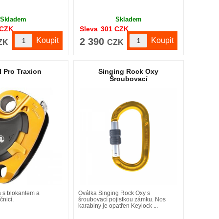
Skladem
Skladem
CZK
Sleva
301
CZK
2 390
ZK
CZK
l Pro Traxion
Singing Rock Oxy
Šroubovací
 s blokantem a
Oválka Singing Rock Oxy s
čnicí.
šroubovací pojistkou zámku. Nos
karabiny je opatřen Keylock ...