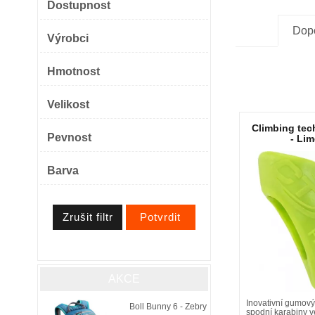
Dostupnost
Dop
Výrobci
Hmotnost
Velikost
Climbing tec
Pevnost
- Li
Barva
AKCE
Inovativní gumový 
Boll Bunny 6 - Zebry
spodní karabiny v