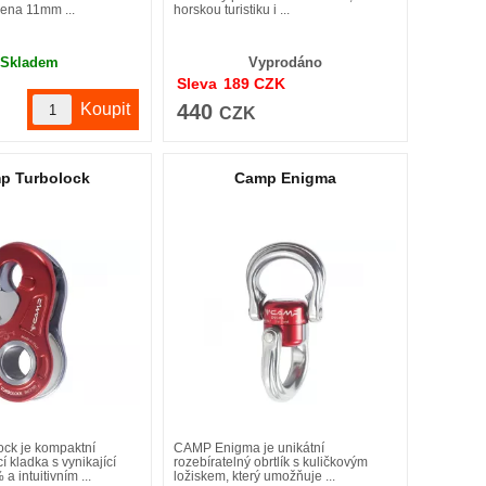
ena 11mm ...
horskou turistiku i ...
Skladem
Vyprodáno
Sleva
189
CZK
440
K
CZK
p Turbolock
Camp Enigma
ck je kompaktní
CAMP Enigma je unikátní
 kladka s vynikající
rozebíratelný obrtlík s kuličkovým
a intuitivním ...
ložiskem, který umožňuje ...