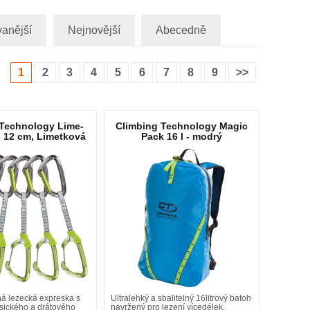
anější
Nejnovější
Abecedně
1
2
3
4
5
6
7
8
9
>>
 Technology Lime-
Climbing Technology Magic
- 12 cm, Limetková
Pack 16 l - modrý
á lezecká expreska s
Ultralehký a sbalitelný 16litrový batoh
sického a drátového
navržený pro lezení vícedélek,