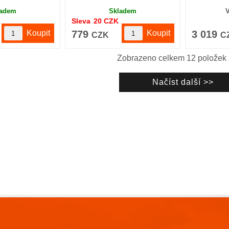
ladem
Skladem
Sleva
20
CZK
779
3 019
CZK
C
Zobrazeno celkem
12
položek