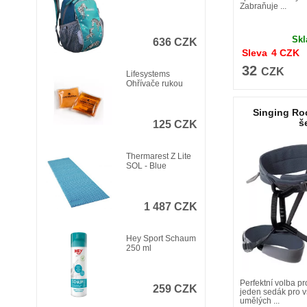
Zabraňuje ...
Sk
636 CZK
Sleva
4
CZK
32
CZK
Lifesystems
Ohřívače rukou
Singing Ro
š
125 CZK
Thermarest Z Lite
SOL - Blue
1 487 CZK
Hey Sport Schaum
250 ml
Perfektní volba pro
259 CZK
jeden sedák pro v
umělých ...