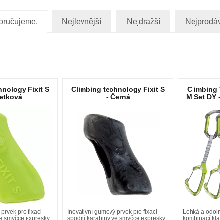
oručujeme.
Nejlevnější
Nejdražší
Nejprodáv
hnology Fixit S
Climbing technology Fixit S
Climbing
metková
- Černá
M Set DY 
prvek pro fixaci
Inovativní gumový prvek pro fixaci
Lehká a odoln
e smyčce expresky.
spodní karabiny ve smyčce expresky.
kombinací kla