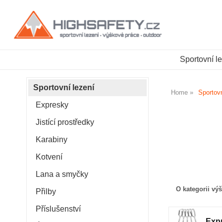
Sportovní l
Sportovní lezení
Home
Sportovn
Expresky
Jistící prostředky
Karabiny
Kotvení
Lana a smyčky
O kategorii vý
Přilby
Příslušenství
Exp