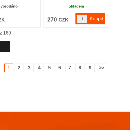
Vyprodáno
Skladem
270
ZK
CZK
 z
169
1
2
3
4
5
6
7
8
9
>>