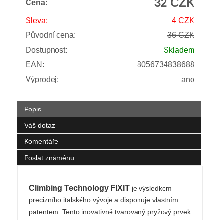
32 CZK
Cena:
Sleva:
4 CZK
Původní cena:
36 CZK
Dostupnost:
Skladem
EAN:
8056734838688
Výprodej:
ano
Popis
Váš dotaz
Komentáře
Poslat známénu
Climbing Technology FIXIT
je výsledkem
precizního italského vývoje a disponuje vlastním
patentem. Tento inovativně tvarovaný pryžový prvek