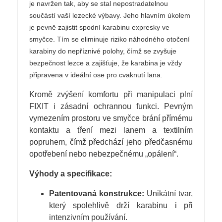
je navržen tak, aby se stal nepostradatelnou
součástí vaší lezecké výbavy. Jeho hlavním úkolem
je pevně zajistit spodní karabinu expresky ve
smyčce. Tím se eliminuje riziko náhodného otočení
karabiny do nepříznivé polohy, čímž se zvyšuje
bezpečnost lezce a zajišťuje, že karabina je vždy
připravena v ideální ose pro cvaknutí lana.
Kromě zvýšení komfortu při manipulaci plní
FIXIT i zásadní ochrannou funkci. Pevným
vymezením prostoru ve smyčce brání přímému
kontaktu a tření mezi lanem a textilním
popruhem, čímž předchází jeho předčasnému
opotřebení nebo nebezpečnému „opálení“.
Výhody a specifikace:
Patentovaná konstrukce:
Unikátní tvar,
který spolehlivě drží karabinu i při
intenzivním používání.