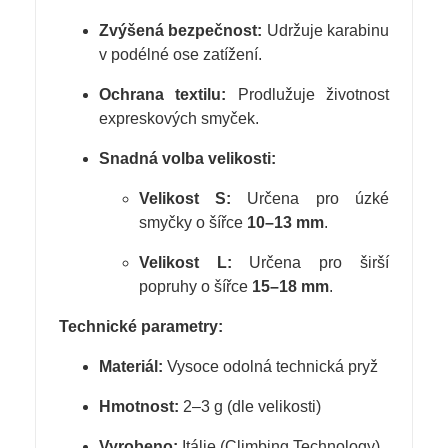
Zvýšená bezpečnost:
Udržuje karabinu
v podélné ose zatížení.
Ochrana textilu:
Prodlužuje životnost
expreskových smyček.
Snadná volba velikosti:
Velikost S:
Určena pro úzké
smyčky o šířce
10–13 mm
.
Velikost L:
Určena pro širší
popruhy o šířce
15–18 mm
.
Technické parametry:
Materiál:
Vysoce odolná technická pryž
Hmotnost:
2–3 g (dle velikosti)
Vyrobeno:
Itálie (Climbing Technology)