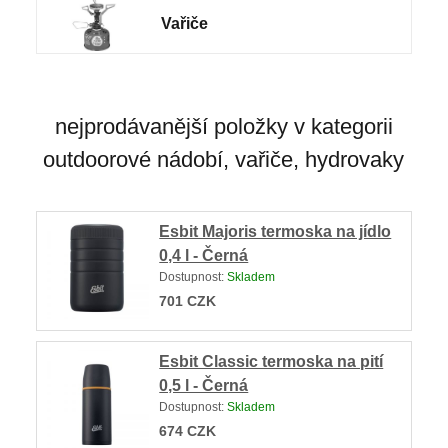
Vařiče
nejprodávanější položky v kategorii
outdoorové nádobí, vařiče, hydrovaky
Esbit Majoris termoska na jídlo
0,4 l - Černá
Dostupnost:
Skladem
701
CZK
Esbit Classic termoska na pití
0,5 l - Černá
Dostupnost:
Skladem
674
CZK