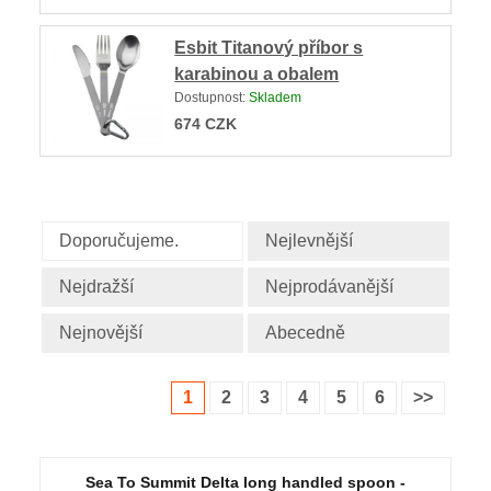
Esbit Titanový příbor s
karabinou a obalem
Dostupnost:
Skladem
674
CZK
Doporučujeme.
Nejlevnější
Nejdražší
Nejprodávanější
Nejnovější
Abecedně
1
2
3
4
5
6
>>
Sea To Summit Delta long handled spoon -