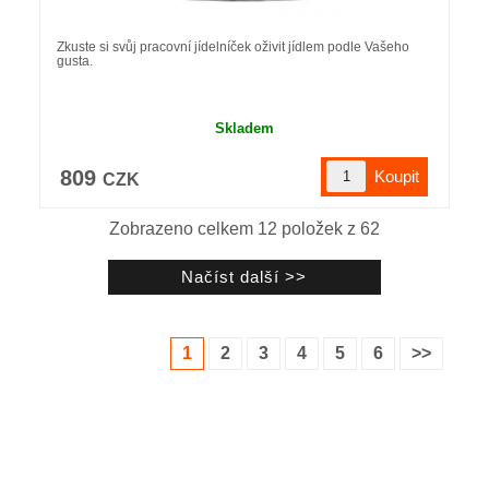
Zkuste si svůj pracovní jídelníček oživit jídlem podle Vašeho
gusta.
Skladem
809
CZK
Zobrazeno celkem
12
položek z
62
1
2
3
4
5
6
>>