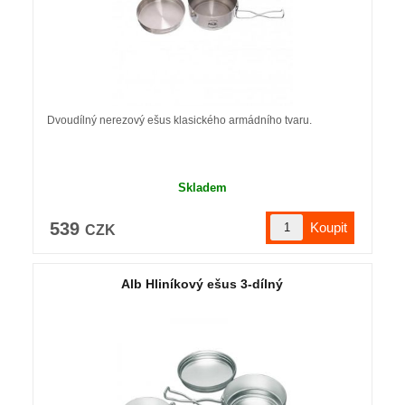
Dvoudílný nerezový ešus klasického armádního tvaru.
Skladem
539
CZK
Alb Hliníkový ešus 3-dílný