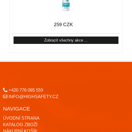
259 CZK
Zobrazit všechny akce ...
+420 776 085 559
INFO@HIGHSAFETY.CZ
NAVIGACE
ÚVODNÍ STRANA
KATALOG ZBOŽÍ
NÁKUPNÍ KOŠÍK