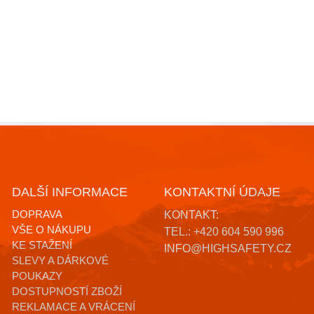
DALŠÍ INFORMACE
KONTAKTNÍ ÚDAJE
DOPRAVA
KONTAKT:
VŠE O NÁKUPU
TEL.: +420 604 590 996
KE STAŽENÍ
INFO@HIGHSAFETY.CZ
SLEVY A DÁRKOVÉ
POUKAZY
DOSTUPNOSTÍ ZBOŽÍ
REKLAMACE A VRÁCENÍ