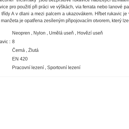
vice pro použití při práci ve výškách, via ferrata nebo lanové 
 třídy A v dlani a mezi palcem a ukazovákem. Hřbet rukavic j
anžeta je opatřena zesíleným připojovacím otvorem, který lze vy
Neopren
,
Nylon
,
Umělá useň
,
Hovězí useň
avic :
8
Černá
,
Źlutá
EN 420
Pracovní lezení
,
Sportovní lezení