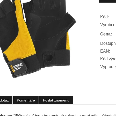
Kód:
Výrobce
Cena:
Dostupn
EAN:
Kód výr
Výprodej
dotaz
Komentáře
Poslat známénu
lconer “tříčtvrťáky” jsou bezprstové rukavice nabízející uživa