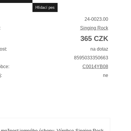
24-0023.00
:
Singing Rock
365 CZK
ost:
na dotaz
8595033350663
obce:
C0014YB08
:
ne
teli možnost jemného úchopu. Výrobce Singing Rock