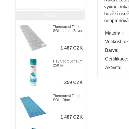
vyvinul ruka
hovězí usně
AKCE
neoprenová m
Thermarest Z Lite
SOL - Limon/Silver
Materiál:
Velikost ruk
1 487 CZK
Barva:
Certifikace:
Hey Sport Schaum
250 ml
Aktivita:
259 CZK
Thermarest Z Lite
SOL - Blue
1 487 CZK