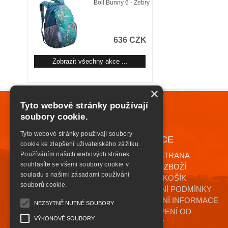
Boll Bunny 6 - Zebry
636 CZK
Zobrazit všechny akce ...
×
Tyto webové stránky používají
soubory cookie.
Tyto webové stránky používají soubory
NAVIGACE
+420 776 085 559
cookie ke zlepšení uživatelského zážitku.
INFO@HIGHSAFETY.CZ
Používáním našich webových stránek
ÚVODNÍ STRANA
souhlasíte se všemi soubory cookie v
KATALOG ZBOŽÍ
souladu s našimi zásadami používání
NÁKUPNÍ KOŠÍK
souborů cookie.
OBCHODNÍ PODMÍNKY
KONTAKTNÍ INFORMACE
NEZBYTNĚ NUTNÉ SOUBORY
ODSTOUPENÍ OD
VÝKONOVÉ SOUBORY
SMLOUVY