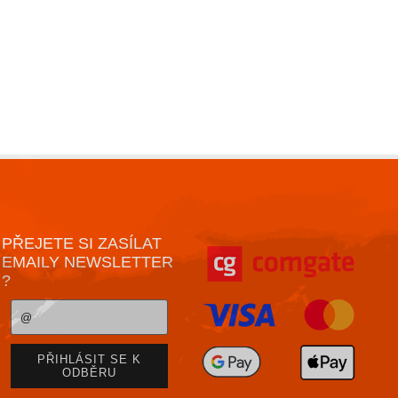
PŘEJETE SI ZASÍLAT
EMAILY NEWSLETTER
?