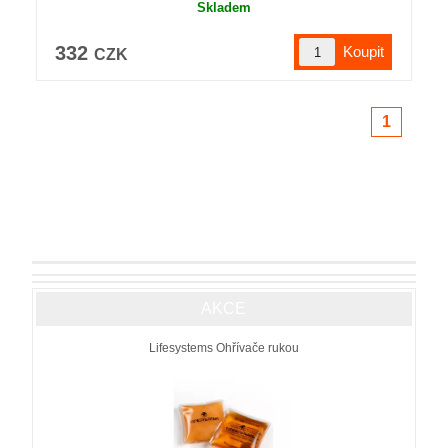
Skladem
332
CZK
1
AKCE
Lifesystems Ohřívače rukou