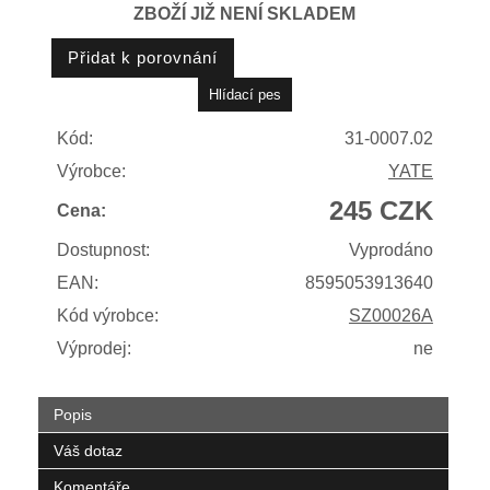
ZBOŽÍ JIŽ NENÍ SKLADEM
Kód:
31-0007.02
Výrobce:
YATE
245 CZK
Cena:
Dostupnost:
Vyprodáno
EAN:
8595053913640
Kód výrobce:
SZ00026A
Výprodej:
ne
Popis
Váš dotaz
Komentáře