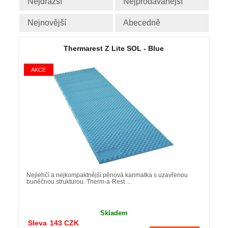
Nejdražší
Nejprodávanější
Nejnovější
Abecedně
Thermarest Z Lite SOL - Blue
Nejlehčí a nejkompaktnější pěnová karimatka s uzavřenou
buněčnou strukturou. Therm-a-Rest ...
Skladem
Sleva
143
CZK