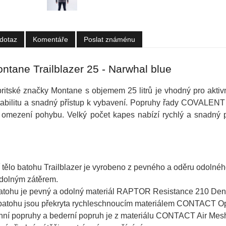
dotaz
Komentáře
Poslat známénu
ntane Trailblazer 25 - Narwhal blue
 britské značky Montane s objemem 25 litrů je vhodný pro akti
tabilitu a snadný přístup k vybavení. Popruhy řady COVALENT j
z omezení pohybu. Velký počet kapes nabízí rychlý a snadný pří
 tělo batohu Trailblazer je vyrobeno z pevného a oděru odoln
dolným zátěrem.
tohu je pevný a odolný materiál RAPTOR Resistance 210 Denier
batohu jsou překryta rychleschnoucím materiálem CONTACT O
í popruhy a bederní popruh je z materiálu CONTACT Air Mesh