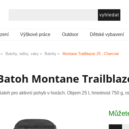
ezení
Výškové práce
Outdoor
Dětské vybavení
Batohy, tašky, vaky
Batohy
Montane Trailblazer 25 - Charcoal
Batoh Montane Trailblaze
atoh pro aktivní pohyb v horách. Objem 25 l, hmotnost 750 g, ro
Můžete