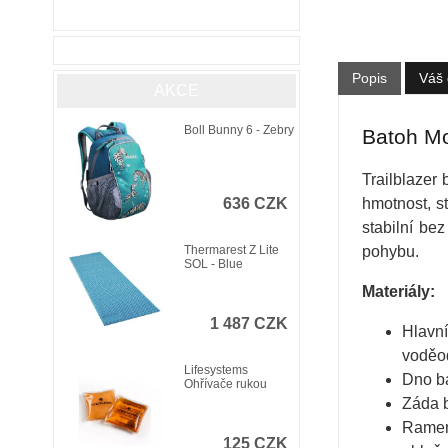
Popis
Váš 
AKCE
Boll Bunny 6 - Zebry
Batoh Mo
Trailblazer
hmotnost, s
636 CZK
stabilní be
pohybu.
Thermarest Z Lite
SOL - Blue
Materiály:
1 487 CZK
Hlavní
voděo
Lifesystems
Dno ba
Ohřívače rukou
Záda 
Ramenn
125 CZK