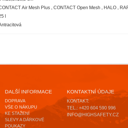
CONTACT Air Mesh Plus
,
CONTACT Open Mesh
,
HALO
,
RAP
25 l
Antracitová
DALŠÍ INFORMACE
KONTAKTNÍ ÚDAJE
DOPRAVA
KONTAKT:
VŠE O NÁKUPU
TEL.: +420 604 590 996
KE STAŽENÍ
INFO@HIGHSAFETY.CZ
SLEVY A DÁRKOVÉ
POUKAZY