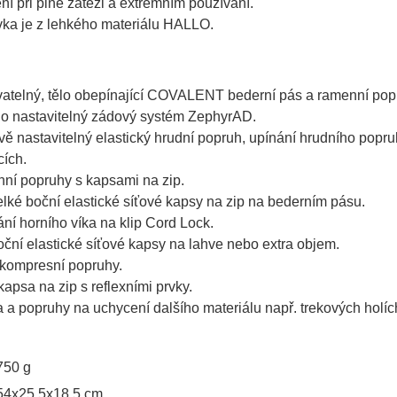
ní při plné zátěži a extrémním používání.
ka je z lehkého materiálu HALLO.
atelný, tělo obepínající COVALENT bederní pás a ramenní pop
o nastavitelný zádový systém ZephyrAD.
ě nastavitelný elastický hrudní popruh, upínání hrudního popru
cích.
í popruhy s kapsami na zip.
lké boční elastické síťové kapsy na zip na bederním pásu.
ání horního víka na klip Cord Lock.
ční elastické síťové kapsy na lahve nebo extra objem.
kompresní popruhy.
kapsa na zip s reflexními prvky.
 a popruhy na uchycení dalšího materiálu např. trekových holíc
.
750 g
54x25,5x18,5 cm