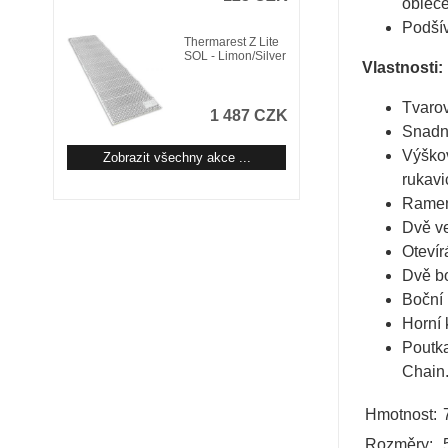
obleče
Podšív
Thermarest Z Lite
SOL - Limon/Silver
Vlastnosti:
Tvarov
1 487 CZK
Snadn
Výškov
Zobrazit všechny akce ...
rukavi
Ramenn
Dvě ve
Otevír
Dvě bo
Boční 
Horní 
Poutka
Chain
Hmotnost:
Rozměry: