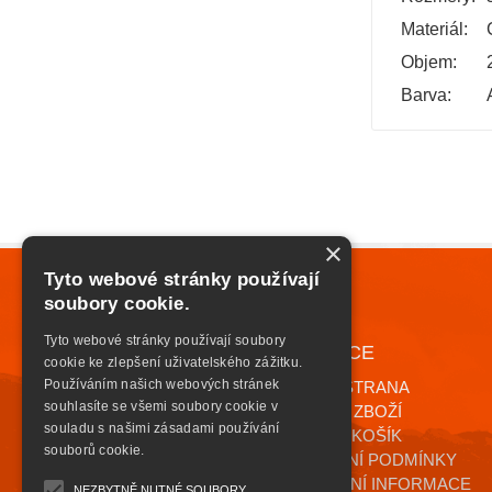
Materiál:
Objem:
Barva:
×
Tyto webové stránky používají
soubory cookie.
Tyto webové stránky používají soubory
NAVIGACE
+420 776 085 559
cookie ke zlepšení uživatelského zážitku.
INFO@HIGHSAFETY.CZ
Používáním našich webových stránek
ÚVODNÍ STRANA
souhlasíte se všemi soubory cookie v
KATALOG ZBOŽÍ
souladu s našimi zásadami používání
NÁKUPNÍ KOŠÍK
souborů cookie.
OBCHODNÍ PODMÍNKY
KONTAKTNÍ INFORMACE
NEZBYTNĚ NUTNÉ SOUBORY