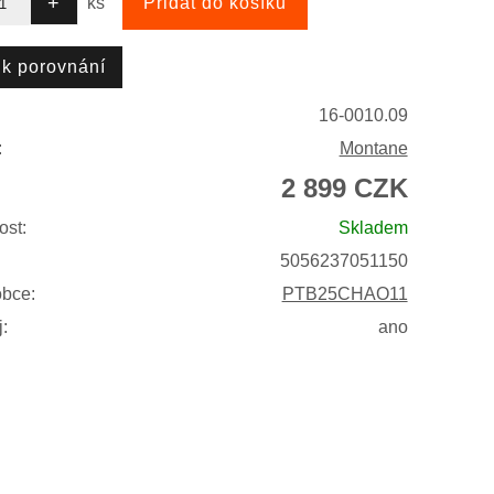
ks
16-0010.09
:
Montane
2 899 CZK
ost:
Skladem
5056237051150
obce:
PTB25CHAO11
:
ano