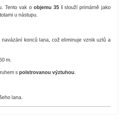
lu. Tento vak o
objemu 35 l
slouží primárně jako
stotami u nástupu.
navázání konců lana, což eliminuje vznik uzlů a
60 m.
pruhem s
polstrovanou výztuhou
.
ašeho lana.