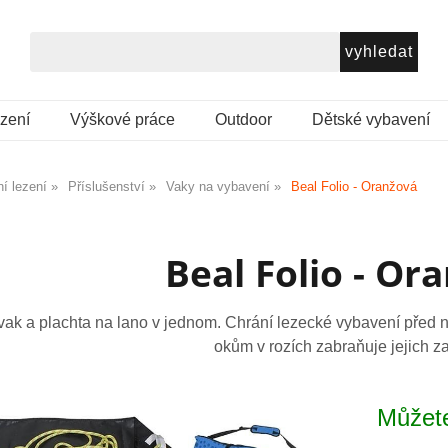
ezení
Výškové práce
Outdoor
Dětské vybavení
í lezení
Příslušenství
Vaky na vybavení
Beal Folio - Oranžová
Beal Folio - Or
 vak a plachta na lano v jednom. Chrání lezecké vybavení před
okům v rozích zabraňuje jejich z
Můžete