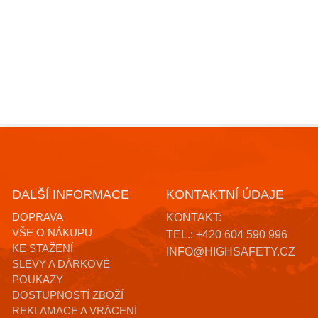
DALŠÍ INFORMACE
KONTAKTNÍ ÚDAJE
DOPRAVA
KONTAKT:
VŠE O NÁKUPU
TEL.: +420 604 590 996
KE STAŽENÍ
INFO@HIGHSAFETY.CZ
SLEVY A DÁRKOVÉ
POUKAZY
DOSTUPNOSTÍ ZBOŽÍ
REKLAMACE A VRÁCENÍ