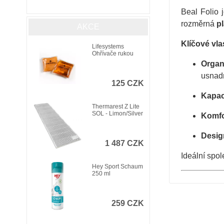
Beal Folio 
rozměrná
p
AKCE
Klíčové vla
Lifesystems
Ohřívače rukou
Organ
usnadň
125 CZK
Kapac
Thermarest Z Lite
SOL - Limon/Silver
Komfo
Desig
1 487 CZK
Ideální spol
Hey Sport Schaum
250 ml
259 CZK