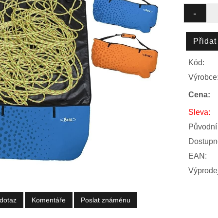
Kód:
Výrobce
Cena:
Sleva:
Původní
Dostupn
EAN:
Výprodej
dotaz
Komentáře
Poslat známénu