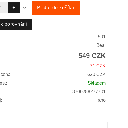
ks
1591
:
Beal
549 CZK
71 CZK
 cena:
620 CZK
ost:
Skladem
3700288277701
:
ano