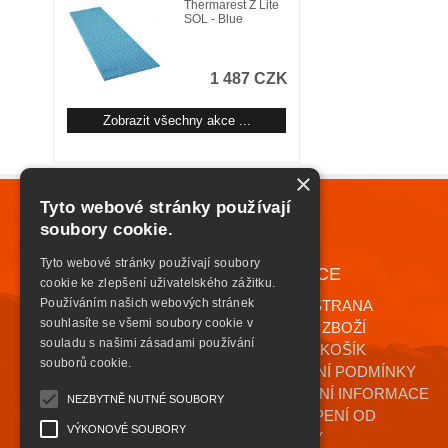
Thermarest Z Lite
SOL - Blue
1 487 CZK
Zobrazit všechny akce ...
×
Tyto webové stránky používají
soubory cookie.
Tyto webové stránky používají soubory
NAVIGACE
+420 776 085 559
cookie ke zlepšení uživatelského zážitku.
INFO@HIGHSAFETY.CZ
Používáním našich webových stránek
ÚVODNÍ STRANA
souhlasíte se všemi soubory cookie v
KATALOG ZBOŽÍ
souladu s našimi zásadami používání
NÁKUPNÍ KOŠÍK
souborů cookie.
OBCHODNÍ PODMÍNKY
KONTAKTNÍ INFORMACE
NEZBYTNĚ NUTNÉ SOUBORY
ODSTOUPENÍ OD
VÝKONOVÉ SOUBORY
SMLOUVY