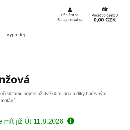
Přihlásit se
Počet položek: 0
0,00 CZK
Zaregistrovat se
Výprodej
anžová
 nečistotami, pojme až dvě 60m lana a díky barevným
amotání.
 mít již
Út 11.8.2026