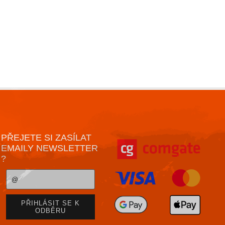
PŘEJETE SI ZASÍLAT
EMAILY NEWSLETTER
?