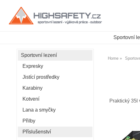
Sportovní l
Sportovní lezení
Home
Sportovn
Expresky
Jistící prostředky
Karabiny
Kotvení
Praktický 35l
Lana a smyčky
Přilby
Příslušenství