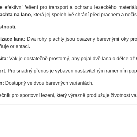
je efektivní řešení pro transport a ochranu lezeckého materiá
lachta na lano
, která jej spolehlivě chrání před prachem a neči
stnosti:
izace lana:
Dva rohy plachty jsou osazeny barevnými oky pro 
uje orientaci.
ita:
Vak je dostatečně prostorný, aby pojal dvě lana o délce až 
rt:
Pro snadný přenos je vybaven nastavitelným ramenním po
n:
Dostupný ve dvou barevných variantách.
ečník pro sportovní lezení, který výrazně prodlužuje životnost v