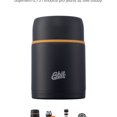
objemem 0,75 l vhodná pro jednu až dvě osoby.