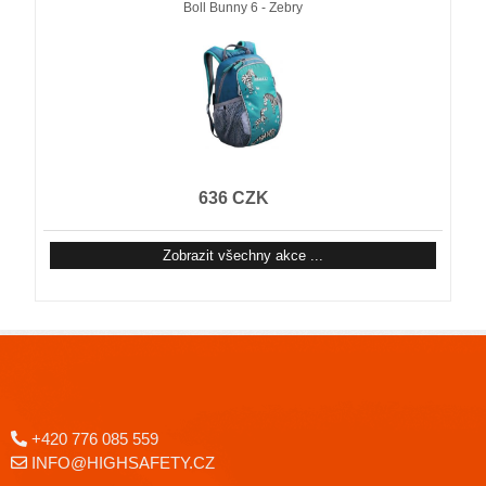
Boll Bunny 6 - Zebry
636 CZK
Zobrazit všechny akce ...
+420 776 085 559
INFO@HIGHSAFETY.CZ