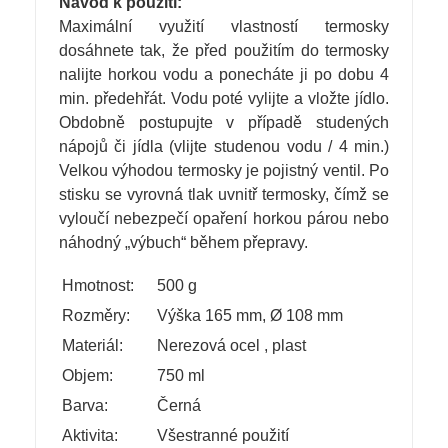
Návod k použití:
Maximální využití vlastností termosky
dosáhnete tak, že před použitím do termosky
nalijte horkou vodu a ponecháte ji po dobu 4
min. předehřát. Vodu poté vylijte a vložte jídlo.
Obdobně postupujte v případě studených
nápojů či jídla (vlijte studenou vodu / 4 min.)
Velkou výhodou termosky je pojistný ventil. Po
stisku se vyrovná tlak uvnitř termosky, čímž se
vyloučí nebezpečí opaření horkou párou nebo
náhodný „výbuch“ během přepravy.
Hmotnost:
500 g
Rozměry:
Výška 165 mm, Ø 108 mm
Materiál:
Nerezová ocel
,
plast
Objem:
750 ml
Barva:
Černá
Aktivita:
Všestranné použití