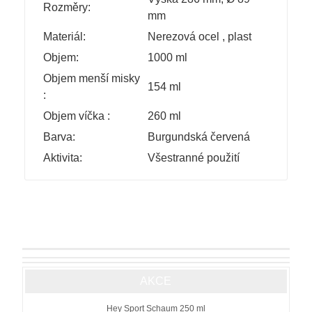
Rozměry:
mm
Materiál:
Nerezová ocel
,
plast
Objem:
1000 ml
Objem menší misky
154 ml
:
Objem víčka :
260 ml
Barva:
Burgundská červená
Aktivita:
Všestranné použití
AKCE
Hey Sport Schaum 250 ml