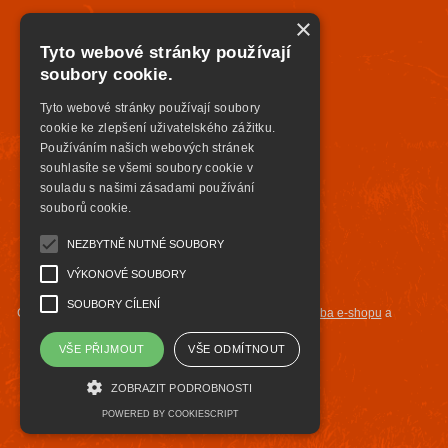
×
Tyto webové stránky používají
soubory cookie.
Tyto webové stránky používají soubory
cookie ke zlepšení uživatelského zážitku.
Používáním našich webových stránek
souhlasíte se všemi soubory cookie v
souladu s našimi zásadami používání
souborů cookie.
NEZBYTNĚ NUTNÉ SOUBORY
VÝKONOVÉ SOUBORY
SOUBORY CÍLENÍ
Copyright ©
highsafety.cz
,
provozováno na systému
tvorba e-shopu
a
pronájem e-shopu
Shop5.cz
VŠE PŘIJMOUT
VŠE ODMÍTNOUT
ZOBRAZIT PODROBNOSTI
POWERED BY COOKIESCRIPT