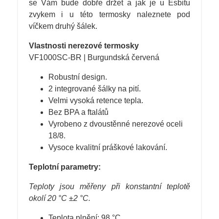
se Vám bude dobře držet a jak je u Esbitu
zvykem i u této termosky naleznete pod
víčkem druhý šálek.
Vlastnosti nerezové termosky
VF1000SC-BR | Burgundská červená
Robustní design.
2 integrované šálky na pití.
Velmi vysoká retence tepla.
Bez BPA a ftalátů
Vyrobeno z dvoustěnné nerezové oceli
18/8.
Vysoce kvalitní práškové lakování.
Teplotní parametry:
Teploty jsou měřeny při konstantní teplotě
okolí 20 °C ±2 °C.
Teplota plnění: 98 °C