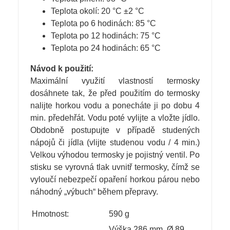
Teplota okolí: 20 °C ±2 °C
Teplota po 6 hodinách: 85 °C
Teplota po 12 hodinách: 75 °C
Teplota po 24 hodinách: 65 °C
Návod k použití:
Maximální využití vlastností termosky
dosáhnete tak, že před použitím do termosky
nalijte horkou vodu a ponecháte ji po dobu 4
min. předehřát. Vodu poté vylijte a vložte jídlo.
Obdobně postupujte v případě studených
nápojů či jídla (vlijte studenou vodu / 4 min.)
Velkou výhodou termosky je pojistný ventil. Po
stisku se vyrovná tlak uvnitř termosky, čímž se
vyloučí nebezpečí opaření horkou párou nebo
náhodný „výbuch“ během přepravy.
Hmotnost:
590 g
Výška 286 mm, Ø 89