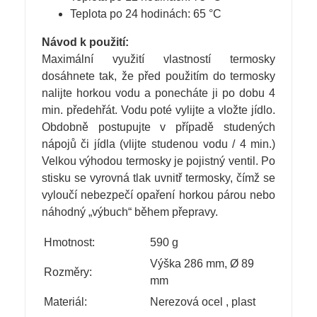
Teplota po 24 hodinách: 65 °C
Návod k použití:
Maximální využití vlastností termosky
dosáhnete tak, že před použitím do termosky
nalijte horkou vodu a ponecháte ji po dobu 4
min. předehřát. Vodu poté vylijte a vložte jídlo.
Obdobně postupujte v případě studených
nápojů či jídla (vlijte studenou vodu / 4 min.)
Velkou výhodou termosky je pojistný ventil. Po
stisku se vyrovná tlak uvnitř termosky, čímž se
vyloučí nebezpečí opaření horkou párou nebo
náhodný „výbuch“ během přepravy.
Hmotnost:
590 g
Výška 286 mm, Ø 89
Rozměry:
mm
Materiál:
Nerezová ocel
,
plast