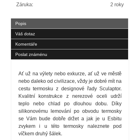
Záruka:
2 roky
Popis
Váš dotaz
Komentáře
Poslat známénu
Ať už na výlety nebo exkurze, ať už ve městě
nebo daleko od civilizace, vždy je dobré mít na
cestu termosku z designové řady Sculaptor.
Kvalitní konstrukce z nerezové oceli udrží
teplo nebo chlad po dlouhou dobu. Díky
silikonovému lemování po obvodu termosky
se Vám bude dobře držet a jak je u Esbitu
zvykem i u této termosky naleznete pod
víčkem druhý šálek.