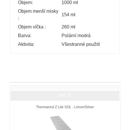
Objem:
1000 ml
Objem menší misky
154 ml
:
Objem víčka :
260 ml
Barva:
Polární modrá
Aktivita:
Všestranné použití
AKCE
Thermarest Z Lite SOL - Limon/Silver