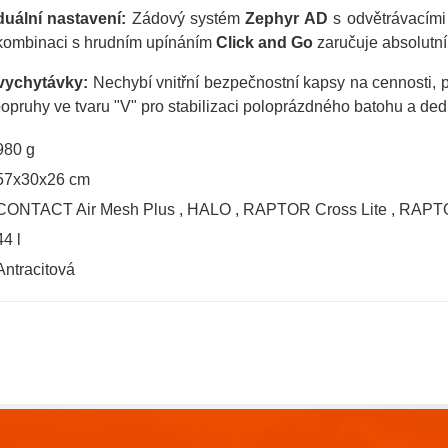
duální nastavení:
Zádový systém
Zephyr AD
s odvětrávacími 
kombinaci s hrudním upínáním
Click and Go
zaručuje absolutní
vychytávky:
Nechybí vnitřní bezpečnostní kapsy na cennosti, 
opruhy ve tvaru "V" pro stabilizaci poloprázdného batohu a ded
980 g
57x30x26 cm
CONTACT Air Mesh Plus
,
HALO
,
RAPTOR Cross Lite
,
RAPTO
44 l
Antracitová