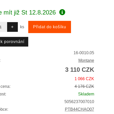
 mít již
St 12.8.2026
ks
16-0010.05
:
Montane
3 110 CZK
1 066 CZK
 cena:
4 176 CZK
ost:
Skladem
5056237007010
obce:
PTB44CHAO07