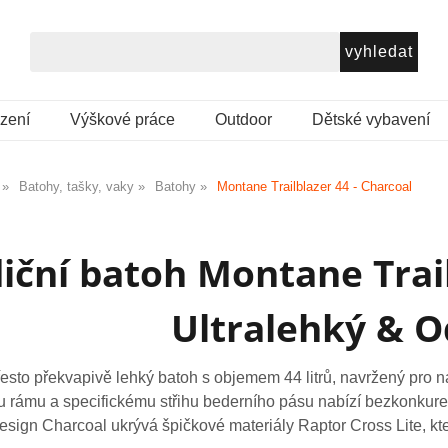
ezení
Výškové práce
Outdoor
Dětské vybavení
Batohy, tašky, vaky
Batohy
Montane Trailblazer 44 - Charcoal
iční batoh Montane Trail
Ultralehký & O
řesto překvapivě lehký batoh s objemem 44 litrů, navržený pro 
 rámu a specifickému střihu bederního pásu nabízí bezkonkurenčn
esign Charcoal ukrývá špičkové materiály Raptor Cross Lite, kte