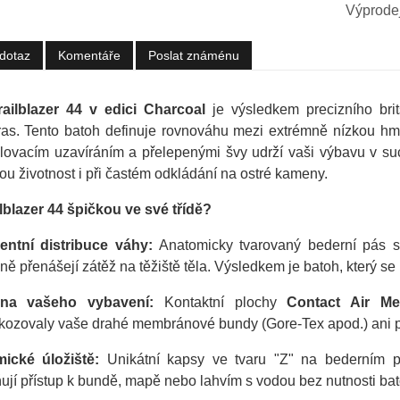
Výprodej
dotaz
Komentáře
Poslat známénu
ailblazer 44 v edici Charcoal
je výsledkem precizního brit
ras. Tento batoh definuje rovnováhu mezi extrémně nízkou hm
lovacím uzavíráním a přelepenými švy udrží vaši výbavu v su
hou životnost i při častém odkládání na ostré kameny.
ilblazer 44 špičkou ve své třídě?
gentní distribuce váhy:
Anatomicky tvarovaný bederní pás se
vně přenášejí zátěž na těžiště těla. Výsledkem je batoh, který se
na vašeho vybavení:
Kontaktní plochy
Contact Air M
ozovaly vaše drahé membránové bundy (Gore-Tex apod.) ani p
ické úložiště:
Unikátní kapsy ve tvaru "Z" na bederním 
jí přístup k bundě, mapě nebo lahvím s vodou bez nutnosti ba