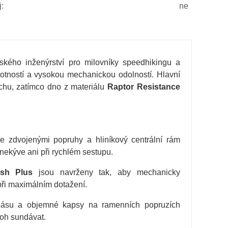
:
ne
ského inženýrství pro milovníky speedhikingu a
otností a vysokou mechanickou odolností. Hlavní
chu, zatímco dno z materiálu
Raptor Resistance
 zdvojenými popruhy a hliníkový centrální rám
 nekýve ani při rychlém sestupu.
esh Plus
jsou navrženy tak, aby mechanicky
ři maximálním dotažení.
pásu a objemné kapsy na ramenních popruzích
toh sundávat.