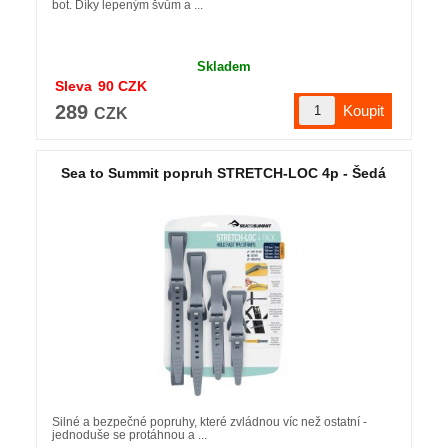
bot. Díky lepeným švům a ...
Skladem
Sleva
90
CZK
289
CZK
Sea to Summit popruh STRETCH-LOC 4p - Šedá
Silné a bezpečné popruhy, které zvládnou víc než ostatní -
jednoduše se protáhnou a ...