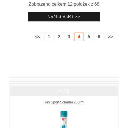
Zobrazeno celkem
12
položek z
68
<<
1
2
3
4
5
6
>>
AKCE
Hey Sport Schaum 250 ml