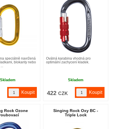
ina speciálně navržená
Oválná karabina vhodná pro
 kladkami, blokanty nebo
optimální zachycení kladek.
...
Skladem
Skladem
422
K
CZK
ng Rock Ozone
Singing Rock Oxy BC -
roubovací
Triple Lock