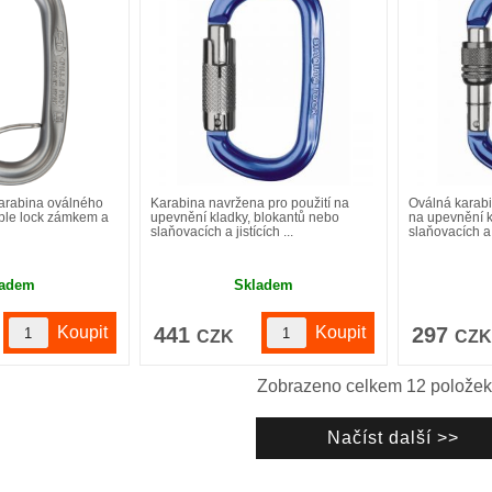
karabina oválného
Karabina navržena pro použití na
Oválná karabi
iple lock zámkem a
upevnění kladky, blokantů nebo
na upevnění k
slaňovacích a jistících ...
slaňovacích a 
ladem
Skladem
441
297
CZK
CZ
Zobrazeno celkem
12
položek