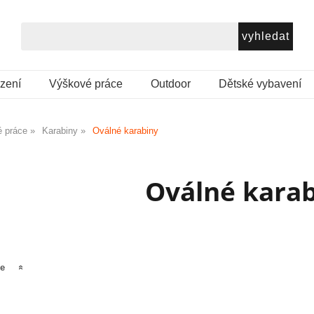
ezení
Výškové práce
Outdoor
Dětské vybavení
 práce
Karabiny
Oválné karabiny
Oválné kara
še