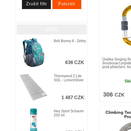
AKCE
Boll Bunny 6 - Zebry
Oválka Singing R
636 CZK
šroubovací pojist
proti přetočení. No
Thermarest Z Lite
SOL - Limon/Silver
Sk
306
CZK
1 487 CZK
Hey Sport Schaum
Climbing Tec
250 ml
Pr