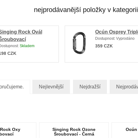
nejprodávanější položky v kategori
Singing Rock Ovál
Ocún Osprey Tripl
Dostupnost:
Vyprodáno
Šroubovací
359
CZK
Dostupnost:
Skladem
198
CZK
oručujeme.
Nejlevnější
Nejdražší
Nejprodáv
 Rock Oxy
Singing Rock Ozone
Ocún 
bovací
Šroubovací - Černá