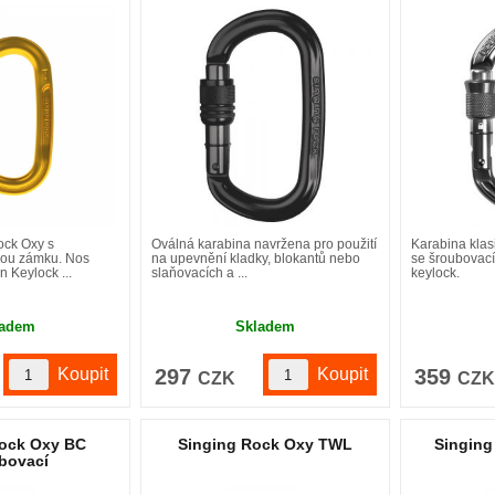
ock Oxy s
Oválná karabina navržena pro použití
Karabina klas
kou zámku. Nos
na upevnění kladky, blokantů nebo
se šroubovac
n Keylock ...
slaňovacích a ...
keylock.
ladem
Skladem
297
359
CZK
CZ
Rock Oxy BC
Singing Rock Oxy TWL
Singing
bovací