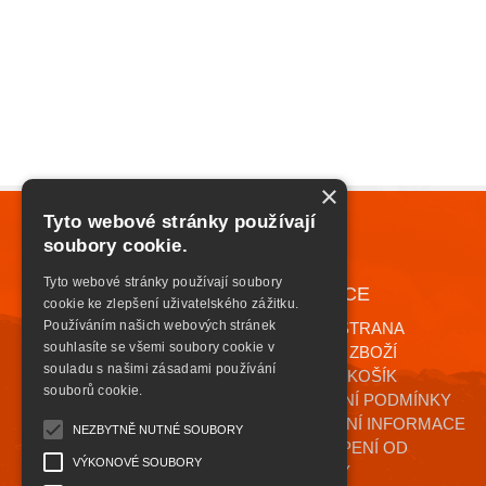
×
Tyto webové stránky používají
soubory cookie.
Tyto webové stránky používají soubory
NAVIGACE
+420 776 085 559
cookie ke zlepšení uživatelského zážitku.
INFO@HIGHSAFETY.CZ
Používáním našich webových stránek
ÚVODNÍ STRANA
souhlasíte se všemi soubory cookie v
KATALOG ZBOŽÍ
souladu s našimi zásadami používání
NÁKUPNÍ KOŠÍK
souborů cookie.
OBCHODNÍ PODMÍNKY
KONTAKTNÍ INFORMACE
NEZBYTNĚ NUTNÉ SOUBORY
ODSTOUPENÍ OD
VÝKONOVÉ SOUBORY
SMLOUVY