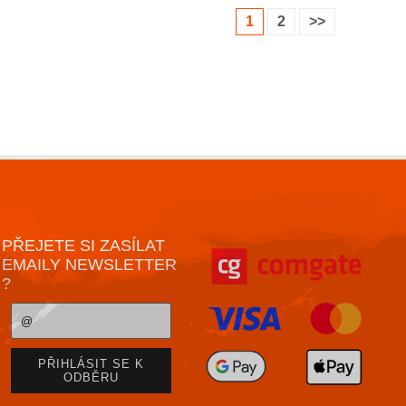
1
2
>>
PŘEJETE SI ZASÍLAT
EMAILY NEWSLETTER
?