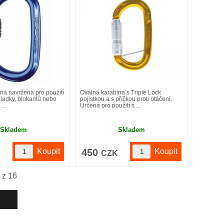
na navržena pro použití
Oválná karabina s Triple Lock
ladky, blokantů nebo
pojistkou a s příčkou proti otáčení.
...
Určená pro použití s ...
Skladem
Skladem
450
K
CZK
 z
16