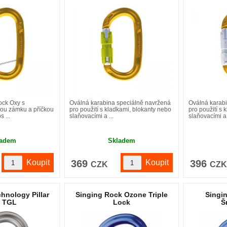
ock Oxy s
Oválná karabina speciálně navržená
Oválná karab
kou zámku a příčkou
pro použití s kladkami, blokanty nebo
pro použití s
s ...
slaňovacími a ...
slaňovacími a 
ladem
Skladem
369
396
CZK
CZ
hnology Pillar
Singing Rock Ozone Triple
Singi
o TGL
Lock
Š