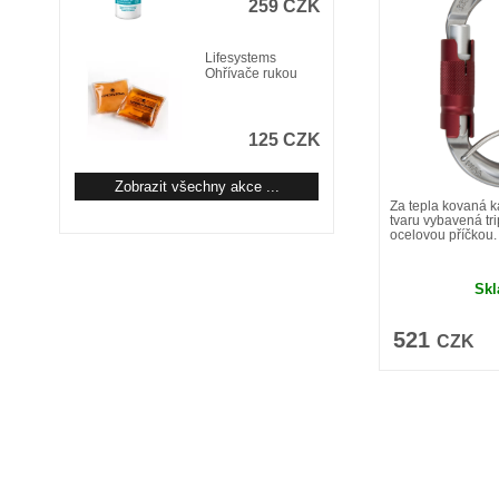
259 CZK
Lifesystems
Ohřívače rukou
125 CZK
Zobrazit všechny akce ...
Za tepla kovaná 
tvaru vybavená tr
ocelovou příčkou.
Sk
521
CZK