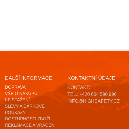
DALŠÍ INFORMACE
KONTAKTNÍ ÚDAJE
DOPRAVA
KONTAKT:
VŠE O NÁKUPU
TEL.: +420 604 590 996
KE STAŽENÍ
INFO@HIGHSAFETY.CZ
SLEVY A DÁRKOVÉ
POUKAZY
DOSTUPNOSTÍ ZBOŽÍ
REKLAMACE A VRÁCENÍ