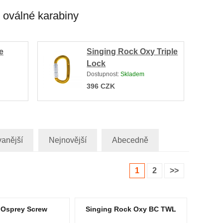
i oválné karabiny
e
Singing Rock Oxy Triple
Lock
Dostupnost:
Skladem
396
CZK
anější
Nejnovější
Abecedně
1
2
>>
Osprey Screw
Singing Rock Oxy BC TWL