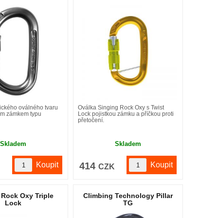
ického oválného tvaru
Oválka Singing Rock Oxy s Twist
ím zámkem typu
Lock pojistkou zámku a příčkou proti
přetočení.
Skladem
Skladem
414
K
CZK
 Rock Oxy Triple
Climbing Technology Pillar
Lock
TG