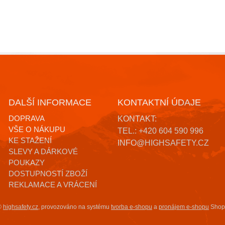
DALŠÍ INFORMACE
KONTAKTNÍ ÚDAJE
DOPRAVA
KONTAKT:
VŠE O NÁKUPU
TEL.: +420 604 590 996
KE STAŽENÍ
INFO@HIGHSAFETY.CZ
SLEVY A DÁRKOVÉ
POUKAZY
DOSTUPNOSTÍ ZBOŽÍ
REKLAMACE A VRÁCENÍ
©
highsafety.cz
,
provozováno na systému
tvorba e-shopu
a
pronájem e-shopu
Shop