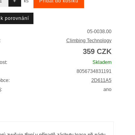
ks
05-0038.00
:
Climbing Technology
359 CZK
ost:
Skladem
8056734831191
obce:
2D611A5
:
ano
erý zvyšuje tření v případě záchytu lezce při pádu.