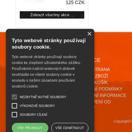
125 CZK
Zobrazit všechny akce ...
×
Tyto webové stránky používají
soubory cookie.
Tyto webové stránky používají soubory
NAVIGACE
+420 776 085 559
cookie ke zlepšení uživatelského zážitku.
INFO@HIGHSAFETY.CZ
Používáním našich webových stránek
ÚVODNÍ STRANA
souhlasíte se všemi soubory cookie v
KATALOG ZBOŽÍ
souladu s našimi zásadami používání
NÁKUPNÍ KOŠÍK
souborů cookie.
OBCHODNÍ PODMÍNKY
KONTAKTNÍ INFORMACE
NEZBYTNĚ NUTNÉ SOUBORY
ODSTOUPENÍ OD
VÝKONOVÉ SOUBORY
SMLOUVY
SOUBORY CÍLENÍ
Copyright 
VŠE PŘIJMOUT
VŠE ODMÍTNOUT