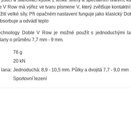
e V Row má výřez ve tvaru písmene V, který zvětšuje kontaktn
užití velké síly. Při opačném nastavení funguje jako klasický 
absorbuje a odvádí teplo
echnology Doble V Row je možné použít s jednoduchými la
 lany o průměru 7,7 mm - 9 mm.
76 g
20 kN
 lana:
Jednoduchá: 8,9 - 10,5 mm. Půlky a dvojitá 7,7 - 9,0 mm
Sportovní lezení