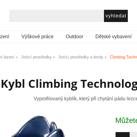
ezení
Výškové práce
Outdoor
Dětské vybavení
í lezení
Jistící prostředky
Jistící prostředky a brzdy
Climbing Tech
Kybl Climbing Technolo
Vyprofilovaný kyblík, který při chytání pádu lezc
Můžete