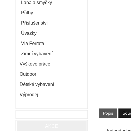
Lana a smyčky
Přilby
Příslušenství
Úvazky
Via Ferrata
Zimní vybavení
Výškové práce
Outdoor
Dětské vybavení
Výprodej
Popis
Souv
AKCE
Jednoduchý j