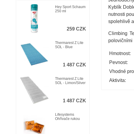
Kyblík Dobl
Hey Sport Schaum
250 ml
nutnosti po
spolehlivě 
259 CZK
Climbing T
polovičními
Thermarest Z Lite
SOL - Blue
Hmotnost:
Pevnost:
1 487 CZK
Vhodné pro
Thermarest Z Lite
Aktivita:
SOL - Limon/Silver
1 487 CZK
Lifesystems
Ohřívače rukou