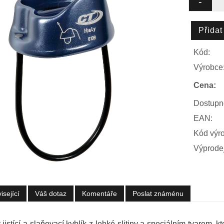
Kód:
Výrobce
Cena:
Dostupn
EAN:
Kód výr
Výprodej
isející
Váš dotaz
Komentáře
Poslat známénu
istící a slaňovací kyblík z lehké slitiny a speciálním tvarem, kt