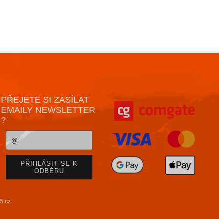
PŘEJETE SI ZASÍLAT
EMAILY NEWSLETTER
?
5.cz