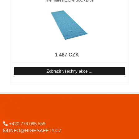
Thermarest Z Lite SOL - Blue
1 487 CZK
Zobrazit všechny akce ...
+420 776 085 559
INFO@HIGHSAFETY.CZ