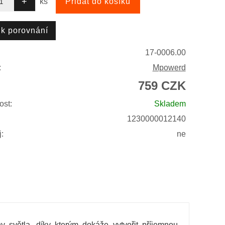
ks
17-0006.00
:
Mpowerd
759 CZK
ost:
Skladem
1230000012140
:
ne
 světla, díky kterým dokáže vytvořit příjemnou