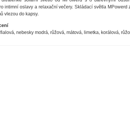
ro intimní oslavy a relaxační večery. Skládací světla MPowerd
ů vlezou do kapsy.
cení
 fialová, nebesky modrá, růžová, mátová, limetka, korálová, růž