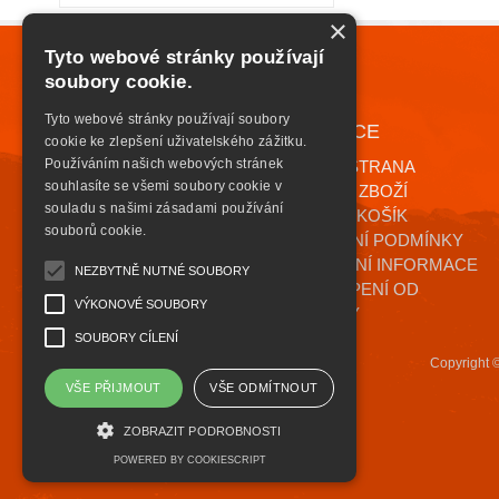
×
Tyto webové stránky používají
soubory cookie.
Tyto webové stránky používají soubory
NAVIGACE
+420 776 085 559
cookie ke zlepšení uživatelského zážitku.
INFO@HIGHSAFETY.CZ
Používáním našich webových stránek
ÚVODNÍ STRANA
souhlasíte se všemi soubory cookie v
KATALOG ZBOŽÍ
souladu s našimi zásadami používání
NÁKUPNÍ KOŠÍK
souborů cookie.
OBCHODNÍ PODMÍNKY
KONTAKTNÍ INFORMACE
NEZBYTNĚ NUTNÉ SOUBORY
ODSTOUPENÍ OD
VÝKONOVÉ SOUBORY
SMLOUVY
SOUBORY CÍLENÍ
Copyright 
VŠE PŘIJMOUT
VŠE ODMÍTNOUT
ZOBRAZIT PODROBNOSTI
POWERED BY COOKIESCRIPT