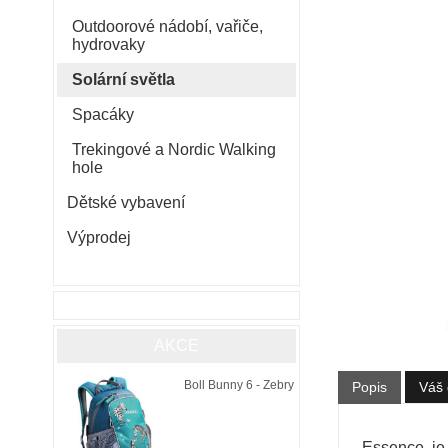
Outdoorové nádobí, vařiče,
hydrovaky
Solární světla
Spacáky
Trekingové a Nordic Walking
hole
Dětské vybavení
Výprodej
AKCE
Boll Bunny 6 - Zebry
Popis
Váš 
Essence je 