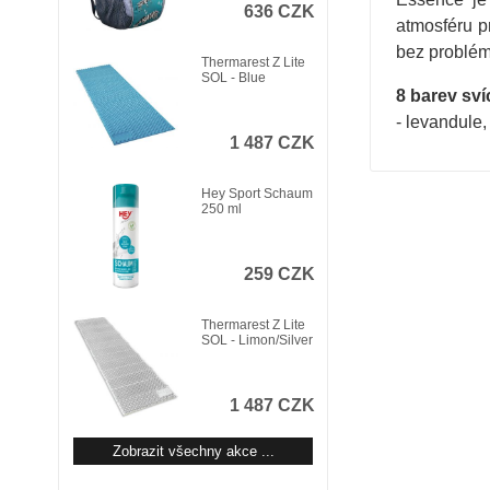
636 CZK
atmosféru p
bez problém
Thermarest Z Lite
SOL - Blue
8 barev sví
- levandule,
1 487 CZK
Hey Sport Schaum
250 ml
259 CZK
Thermarest Z Lite
SOL - Limon/Silver
1 487 CZK
Zobrazit všechny akce ...