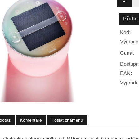
Kód:
Výrobce
Cena:
Dostupn
EAN:
Výprodej
dotaz
Komentáře
Poslat známénu
ultralehké solární světlo od MPowerd s 8 barevnými odstíny