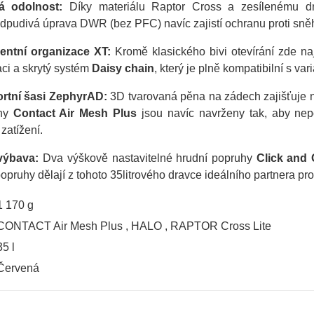
á odolnost:
Díky materiálu Raptor Cross a zesílenému dn
pudivá úprava DWR (bez PFC) navíc zajistí ochranu proti sněh
gentní organizace XT:
Kromě klasického bivi otevírání zde na
aci a skrytý systém
Daisy chain
, který je plně kompatibilní s va
rtní šasi ZephyrAD:
3D tvarovaná pěna na zádech zajišťuje ne
uhy
Contact Air Mesh Plus
jsou navíc navrženy tak, aby nepo
zatížení.
výbava:
Dva výškově nastavitelné hrudní popruhy
Click and
pruhy dělají z tohoto 35litrového dravce ideálního partnera pro
1 170 g
CONTACT Air Mesh Plus
,
HALO
,
RAPTOR Cross Lite
35 l
Červená