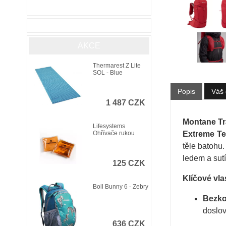
AKCE
Thermarest Z Lite
SOL - Blue
Popis
Váš 
1 487 CZK
Montane Tr
Lifesystems
Extreme Te
Ohřívače rukou
těle batohu.
ledem a sutí
125 CZK
Klíčové vla
Boll Bunny 6 - Zebry
Bezko
doslov
636 CZK