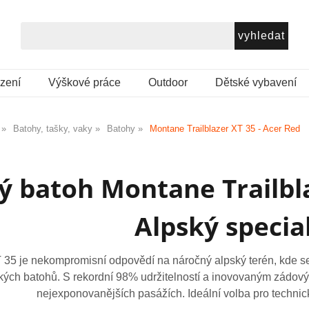
ezení
Výškové práce
Outdoor
Dětské vybavení
Batohy, tašky, vaky
Batohy
Montane Trailblazer XT 35 - Acer Red
ý batoh Montane Trailbla
Alpský specia
T 35 je nekompromisní odpovědí na náročný alpský terén, kde s
ckých batohů. S rekordní 98% udržitelností a inovovaným zádov
nejexponovanějších pasážích. Ideální volba pro technick