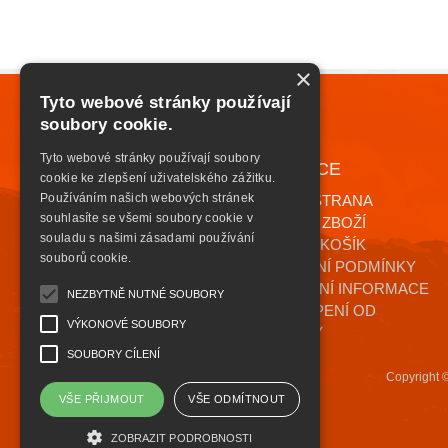
×
Tyto webové stránky používají
soubory cookie.
Tyto webové stránky používají soubory
NAVIGACE
+420 776 085 559
cookie ke zlepšení uživatelského zážitku.
INFO@HIGHSAFETY.CZ
Používáním našich webových stránek
ÚVODNÍ STRANA
souhlasíte se všemi soubory cookie v
KATALOG ZBOŽÍ
souladu s našimi zásadami používání
NÁKUPNÍ KOŠÍK
souborů cookie.
OBCHODNÍ PODMÍNKY
KONTAKTNÍ INFORMACE
NEZBYTNĚ NUTNÉ SOUBORY
ODSTOUPENÍ OD
VÝKONOVÉ SOUBORY
SMLOUVY
SOUBORY CÍLENÍ
Copyright 
VŠE PŘIJMOUT
VŠE ODMÍTNOUT
ZOBRAZIT PODROBNOSTI