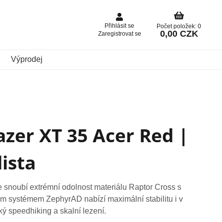
Přihlásit se
Počet položek: 0
0,00 CZK
Zaregistrovat se
Výprodej
zer XT 35 Acer Red |
lista
e snoubí extrémní odolnost materiálu Raptor Cross s
ým systémem ZephyrAD nabízí maximální stabilitu i v
ý speedhiking a skalní lezení.