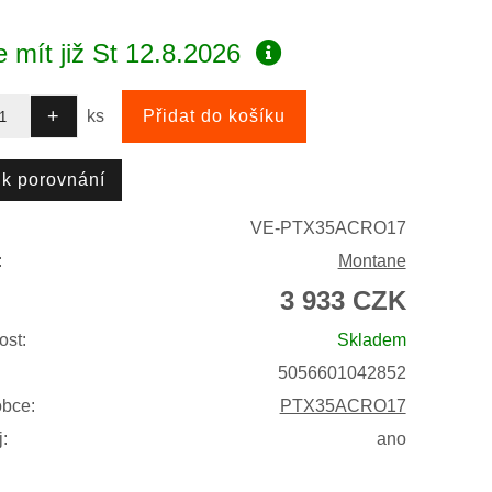
 mít již
St 12.8.2026
ks
VE-PTX35ACRO17
:
Montane
3 933 CZK
ost:
Skladem
5056601042852
obce:
PTX35ACRO17
:
ano