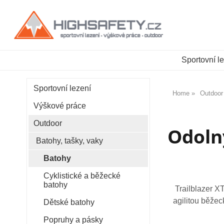
Sportovní l
Sportovní lezení
Home
Outdoor
Výškové práce
Outdoor
Odoln
Batohy, tašky, vaky
Batohy
Cyklistické a běžecké
batohy
Trailblazer X
agilitou běže
Dětské batohy
Popruhy a pásky