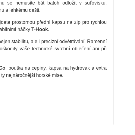
u se nemusíte bát batoh odložit v suťovisku.
u a lehkému dešti.
jdete prostornou přední kapsu na zip pro rychlou
riabilními háčky
T-Hook
.
jen stabilitu, ale i precizní odvětrávání. Ramenní
škodily vaše technické svrchní oblečení ani při
 Go
, poutka na cepíny, kapsa na hydrovak a extra
 ty nejnáročnější horské mise.