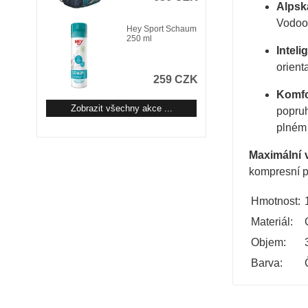
Alpsk
Vodood
Hey Sport Schaum
250 ml
Inteli
orient
259 CZK
Komfo
Zobrazit všechny akce ...
popr
plném 
Maximální 
kompresní po
Hmotnost:
Materiál:
Objem:
Barva: