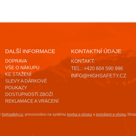
DALŠÍ INFORMACE
KONTAKTNÍ ÚDAJE
DOPRAVA
KONTAKT:
VŠE O NÁKUPU
TEL.: +420 604 590 996
KE STAŽENÍ
INFO@HIGHSAFETY.CZ
SLEVY A DÁRKOVÉ
POUKAZY
DOSTUPNOSTÍ ZBOŽÍ
REKLAMACE A VRÁCENÍ
©
highsafety.cz
,
provozováno na systému
tvorba e-shopu
a
pronájem e-shopu
Shop