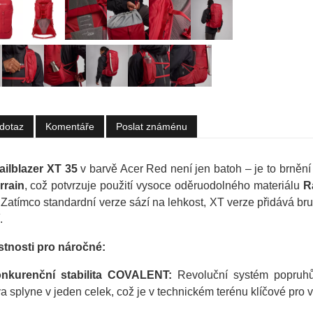
dotaz
Komentáře
Poslat známénu
ailblazer XT 35
v barvě Acer Red není jen batoh – je to brnění
rrain
, což potvrzuje použití vysoce oděruodolného materiálu
R
 Zatímco standardní verze sází na lehkost, XT verze přidává br
.
stnosti pro náročné:
nkurenční stabilita COVALENT:
Revoluční systém popruhů
a splyne v jeden celek, což je v technickém terénu klíčové pro 