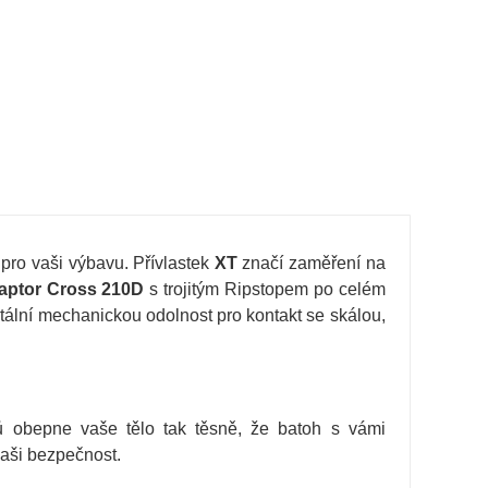
 pro vaši výbavu. Přívlastek
XT
značí zaměření na
aptor Cross 210D
s trojitým Ripstopem po celém
utální mechanickou odolnost pro kontakt se skálou,
 obepne vaše tělo tak těsně, že batoh s vámi
vaši bezpečnost.