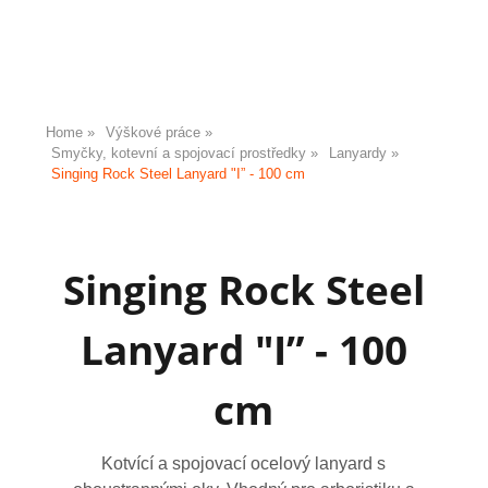
Home
Výškové práce
Smyčky, kotevní a spojovací prostředky
Lanyardy
Singing Rock Steel Lanyard "I” - 100 cm
Singing Rock Steel
Lanyard "I” - 100
cm
Kotvící a spojovací ocelový lanyard s