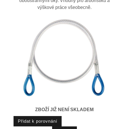
oboustrannými oky. Vhodný pro arboristiku a
výškové práce všeobecně.
ZBOŽÍ JIŽ NENÍ SKLADEM