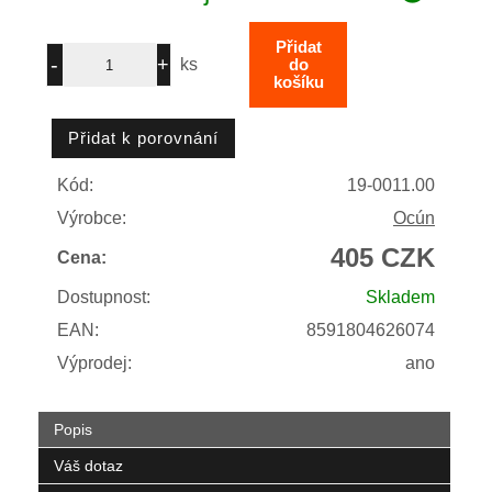
ks
Kód:
19-0011.00
Výrobce:
Ocún
405 CZK
Cena:
Dostupnost:
Skladem
EAN:
8591804626074
Výprodej:
ano
Popis
Váš dotaz