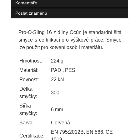
Komentáře
Poslat známénu
Pro-O-Sling 16 z dílny Ocún je standardní šitá
smyce s certifikací pro výškové práce. Smyce
lze použít pro kotvení osob i materiálu.
Hmotnost:
224 g
Materiál:
PAD
,
PES
Pevnost:
22 kN
Délka
300
smyčky:
Šířka
6 mm
smyčky:
Barva:
Červená
EN 795:2012B, EN 566, CE
Certifikace:
1019