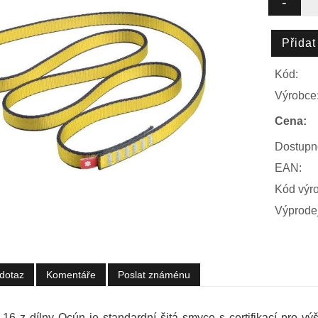
Kód:
Výrobce
Cena:
Dostupn
EAN:
Kód výr
Výprodej
dotaz
Komentáře
Poslat známénu
 16 z dílny Ocún je standardní šitá smyce s certifikací pro v