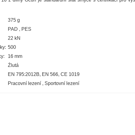
375 g
PAD
,
PES
22 kN
ky:
500
y:
16 mm
Źlutá
EN 795:2012B, EN 566, CE 1019
Pracovní lezení
,
Sportovní lezení