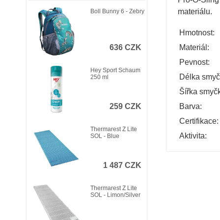
materiálu.
Boll Bunny 6 - Zebry
Hmotnost:
Materiál:
636 CZK
Pevnost:
Hey Sport Schaum
Délka smyč
250 ml
Šířka smyčk
Barva:
259 CZK
Certifikace:
Thermarest Z Lite
Aktivita:
SOL - Blue
1 487 CZK
Thermarest Z Lite
SOL - Limon/Silver