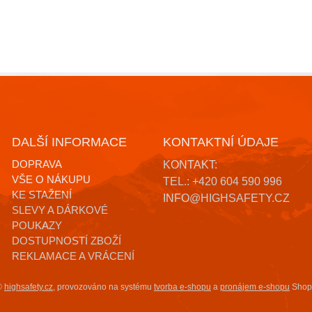
DALŠÍ INFORMACE
KONTAKTNÍ ÚDAJE
DOPRAVA
KONTAKT:
VŠE O NÁKUPU
TEL.: +420 604 590 996
KE STAŽENÍ
INFO@HIGHSAFETY.CZ
SLEVY A DÁRKOVÉ
POUKAZY
DOSTUPNOSTÍ ZBOŽÍ
REKLAMACE A VRÁCENÍ
©
highsafety.cz
,
provozováno na systému
tvorba e-shopu
a
pronájem e-shopu
Shop