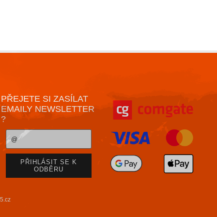
PŘEJETE SI ZASÍLAT
EMAILY NEWSLETTER
?
5.cz