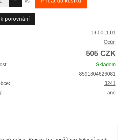
ks
19-0011.01
:
Ocún
505 CZK
ost:
Skladem
8591804626081
obce:
3241
:
ano
ýškové práce. Smyce lze použít pro kotvení osob i