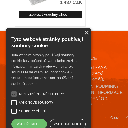
1 487 CZK
Zobrazit všechny akce ...
×
Tyto webové stránky používají
soubory cookie.
Tyto webové stránky používají soubory
NAVIGACE
+420 776 085 559
cookie ke zlepšení uživatelského zážitku.
INFO@HIGHSAFETY.CZ
Používáním našich webových stránek
ÚVODNÍ STRANA
souhlasíte se všemi soubory cookie v
KATALOG ZBOŽÍ
souladu s našimi zásadami používání
NÁKUPNÍ KOŠÍK
souborů cookie.
OBCHODNÍ PODMÍNKY
KONTAKTNÍ INFORMACE
NEZBYTNĚ NUTNÉ SOUBORY
ODSTOUPENÍ OD
VÝKONOVÉ SOUBORY
SMLOUVY
SOUBORY CÍLENÍ
Copyright 
VŠE PŘIJMOUT
VŠE ODMÍTNOUT