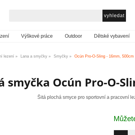
ezení
Výškové práce
Outdoor
Dětské vybavení
í lezení
Lana a smyčky
Smyčky
Ocún Pro-O-Sling - 16mm, 500cm
tá smyčka Ocún Pro-O-Sl
Šitá plochá smyce pro sportovní a pracovní le
Můžete