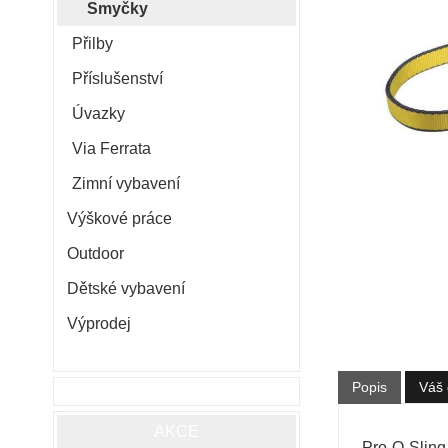
Smyčky
Přilby
Příslušenství
Úvazky
Via Ferrata
Zimní vybavení
Výškové práce
Outdoor
Dětské vybavení
Výprodej
Popis
Váš 
AKCE
Pro-O-Sling