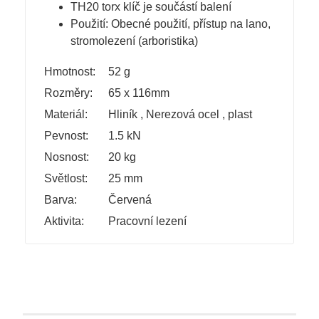
TH20 torx klíč je součástí balení
Použití: Obecné použití, přístup na lano,
stromolezení (arboristika)
Hmotnost:
52 g
Rozměry:
65 x 116mm
Materiál:
Hliník
,
Nerezová ocel
,
plast
Pevnost:
1.5 kN
Nosnost:
20 kg
Světlost:
25 mm
Barva:
Červená
Aktivita:
Pracovní lezení