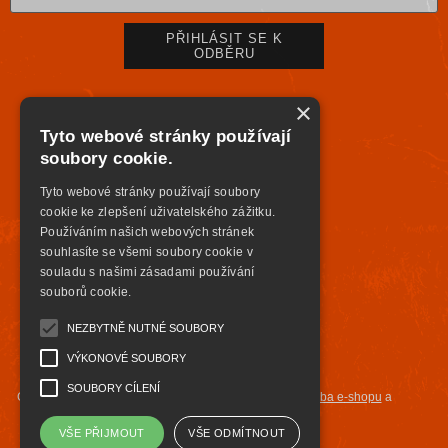
×
Tyto webové stránky používají
soubory cookie.
Tyto webové stránky používají soubory
cookie ke zlepšení uživatelského zážitku.
Používáním našich webových stránek
souhlasíte se všemi soubory cookie v
souladu s našimi zásadami používání
souborů cookie.
NEZBYTNĚ NUTNÉ SOUBORY
VÝKONOVÉ SOUBORY
SOUBORY CÍLENÍ
Copyright ©
highsafety.cz
,
provozováno na systému
tvorba e-shopu
a
pronájem e-shopu
Shop5.cz
VŠE PŘIJMOUT
VŠE ODMÍTNOUT