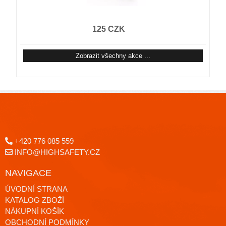
125 CZK
Zobrazit všechny akce ...
+420 776 085 559
INFO@HIGHSAFETY.CZ
NAVIGACE
ÚVODNÍ STRANA
KATALOG ZBOŽÍ
NÁKUPNÍ KOŠÍK
OBCHODNÍ PODMÍNKY